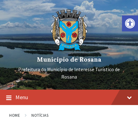
Ir
Pular
Pular
para
para
para
o
a
o
Barra de Ferramentas Aberta
conteúdo
navegação
rodapé
principal
Município de Rosana
Prefeitura do Município de Interesse Turístico de
Rosana
Menu
HOME
NOTÍCIAS