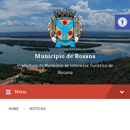
Ir
Pular
Pular
para
para
para
o
a
o
Barra de Ferramentas Aberta
conteúdo
navegação
rodapé
principal
Município de Rosana
Prefeitura do Município de Interesse Turístico de
Rosana
Menu
HOME
NOTÍCIAS