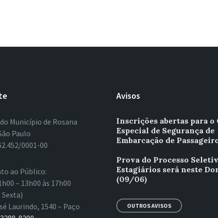
te
Avisos
Inscrições abertas para o
 do Município de Rosana
Especial de Segurança de
São Paulo
Embarcação de Passageiro
62.452/0001-00
Prova do Processo Seleti
Estagiários será neste D
to ao Público:
(09/06)
1h00 – 13h00 às 17h00
 Sexta)
sé Laurindo, 1540 – Paço
OUTROS AVISOS