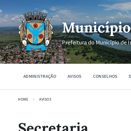
Ir
Pular
Pular
para
para
para
o
a
o
conteúdo
navegação
rodapé
Município
principal
Prefeitura do Município de I
ADMINISTRAÇÃO
AVISOS
CONSELHOS
D
HOME
AVISOS
Secretaria