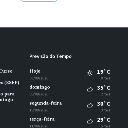
Previsão do Tempo
 Curso
Hoje
19° C
08/08/2026
0 m/s
s (ESEP)
domingo
35° C
vo para
09/08/2026
2 m/s
omingo
segunda-feira
30° C
10/08/2026
3 m/s
terça-feira
29° C
11/08/2026
5 m/s