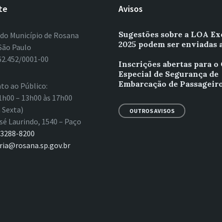
te
Avisos
Sugestões sobre a LOA Ex
 do Município de Rosana
2025 podem ser enviadas 
São Paulo
62.452/0001-00
Inscrições abertas para o
Especial de Segurança de
Embarcação de Passageiro
to ao Público:
1h00 – 13h00 às 17h00
 Sexta)
OUTROS AVISOS
sé Laurindo, 1540 – Paço
 3288-8200
ria@rosana.sp.gov.br