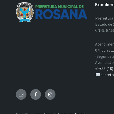
Expedien
Prefeitura
Estado de 
CNPJ: 67.6
Atendimen
07h00 às 1
(Segunda à
Avenida Jo
✆
+55 (18)
secreta
E-
Facebook
Instagram
mail