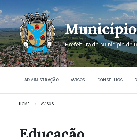
Ir
Pular
Pular
para
para
para
o
a
o
conteúdo
navegação
rodapé
Município
principal
Prefeitura do Município de I
ADMINISTRAÇÃO
AVISOS
CONSELHOS
D
HOME
AVISOS
Educação