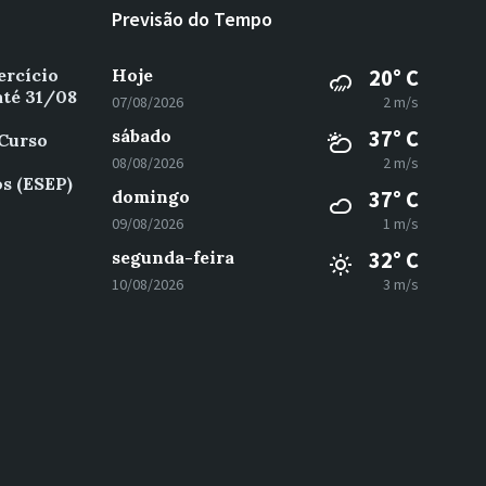
Previsão do Tempo
ercício
Hoje
20° C
até 31/08
07/08/2026
2 m/s
sábado
37° C
 Curso
08/08/2026
2 m/s
s (ESEP)
domingo
37° C
09/08/2026
1 m/s
segunda-feira
32° C
10/08/2026
3 m/s