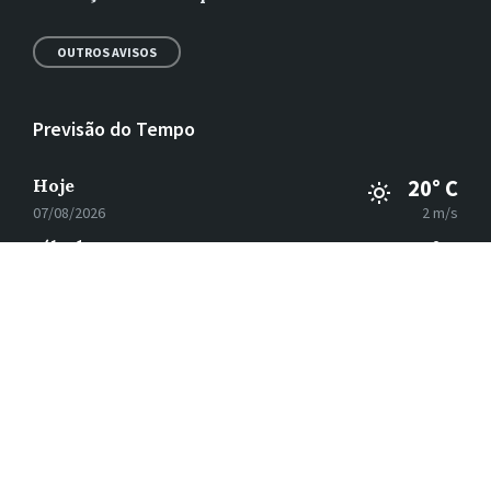
OUTROS AVISOS
Previsão do Tempo
Hoje
20° C
07/08/2026
2 m/s
sábado
37° C
08/08/2026
2 m/s
domingo
37° C
09/08/2026
1 m/s
segunda-feira
32° C
10/08/2026
3 m/s
E-
Facebook
Instagram