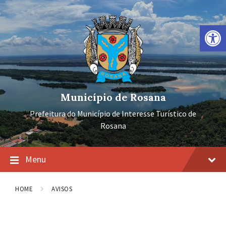
Ir
Pular
Pular
para
para
para
o
a
o
Barra de Ferramentas Aberta
conteúdo
navegação
rodapé
principal
Município de Rosana
Prefeitura do Município de Interesse Turístico de
Rosana
Menu
HOME
AVISOS