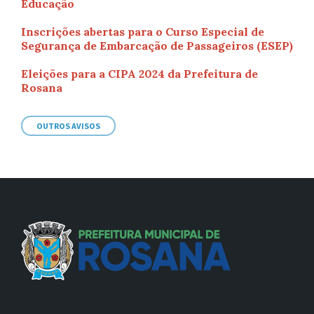
Educação
Inscrições abertas para o Curso Especial de
Segurança de Embarcação de Passageiros (ESEP)
Eleições para a CIPA 2024 da Prefeitura de
Rosana
OUTROS AVISOS