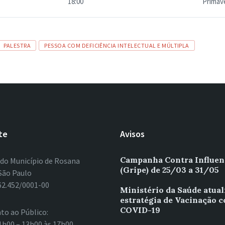
18:00
Primave
PALESTRA
PESSOA COM DEFICIÊNCIA INTELECTUAL E MÚLTIPLA
te
Avisos
Campanha Contra Influen
 do Município de Rosana
(Gripe) de 25/03 a 31/05
São Paulo
62.452/0001-00
Ministério da Saúde atual
estratégia de Vacinação c
COVID-19
to ao Público:
1h00 – 13h00 às 17h00