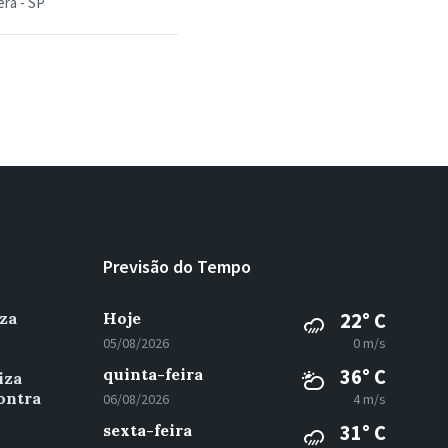
ra - SP
Previsão do Tempo
za
Hoje
22° C
05/08/2026
0 m/s
quinta-feira
36° C
iza
ontra
06/08/2026
4 m/s
sexta-feira
31° C