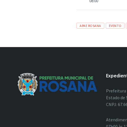
08:00
Tags
APAE ROSANA
EVENTO
Expedien
Prefeitura
Estado de 
CNPJ: 67.6
Atendimen
07h00 às 1