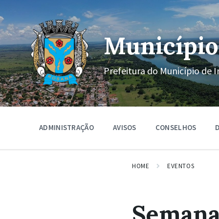
Ir
Pular
Pular
para
para
para
o
a
o
conteúdo
navegação
rodapé
Município
principal
Prefeitura do Município de I
ADMINISTRAÇÃO
AVISOS
CONSELHOS
D
HOME
EVENTOS
Semana 