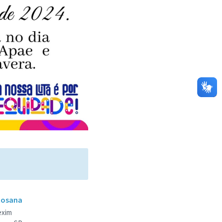
Rosana
exim