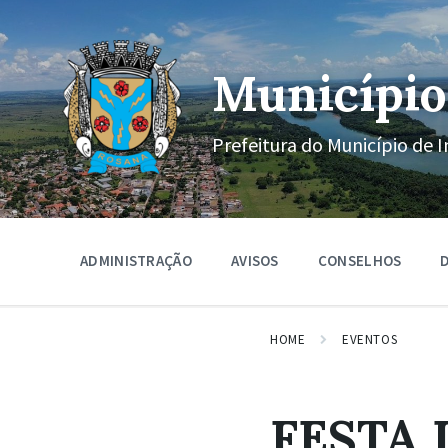
Ir
Pular
Pular
para
para
para
o
a
o
conteúdo
navegação
rodapé
Município
principal
Prefeitura do Município de I
ADMINISTRAÇÃO
AVISOS
CONSELHOS
D
HOME
EVENTOS
FESTA 