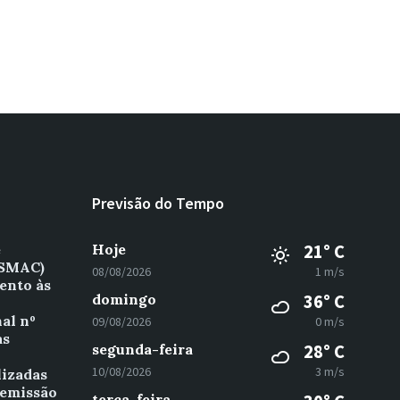
Previsão do Tempo
e
Hoje
21° C
(SMAC)
08/08/2026
1 m/s
ento às
domingo
36° C
al nº
09/08/2026
0 m/s
as
segunda-feira
28° C
º
10/08/2026
3 m/s
lizadas
 emissão
terça-feira