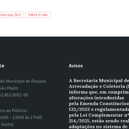
 DAS NAÇÕES
PREFEITURA
te
Avisos
A Secretaria Municipal d
 do Município de Rosana
Arrecadação e Coletoria 
São Paulo
informa que, em cumprim
62.452/0001-00
alterações introduzidas
pela Emenda Constitucion
132/2023 e regulamentad
to ao Público:
pela Lei Complementar n
1h00 – 13h00 às 17h00
214/2025, estão sendo rea
 Sexta)
adaptações no sistema de