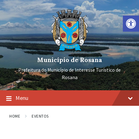
Ir
Pular
Pular
para
para
para
o
a
o
Barra de Ferramentas Aberta
conteúdo
navegação
rodapé
principal
Município de Rosana
Prefeitura do Município de Interesse Turístico de
Rosana
Menu
HOME
EVENTOS