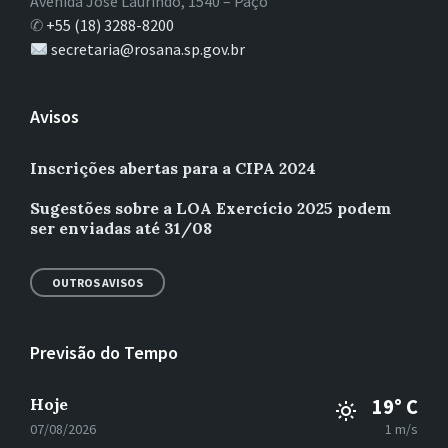
Avenida José Laurindo, 1540 – Paço
✆
+55 (18) 3288-8200
secretaria@rosana.sp.gov.br
Avisos
Inscrições abertas para a CIPA 2024
Sugestões sobre a LOA Exercício 2025 podem
ser enviadas até 31/08
OUTROS AVISOS
Previsão do Tempo
Hoje
19° C
07/08/2026
1 m/s