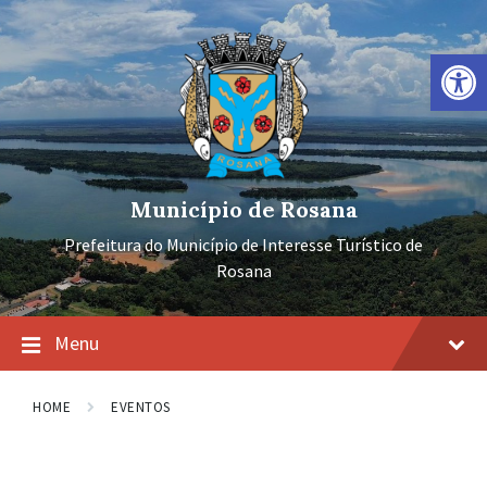
Ir
Pular
Pular
para
para
para
o
a
o
Barra de Ferramentas Aberta
conteúdo
navegação
rodapé
principal
Município de Rosana
Prefeitura do Município de Interesse Turístico de
Rosana
Menu
HOME
EVENTOS