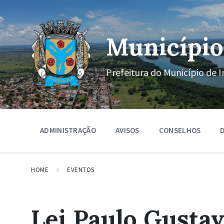
Ir
Pular
Pular
para
para
para
o
a
o
conteúdo
navegação
rodapé
Município
principal
Prefeitura do Município de I
ADMINISTRAÇÃO
AVISOS
CONSELHOS
D
HOME
EVENTOS
Lei Paulo Gusta