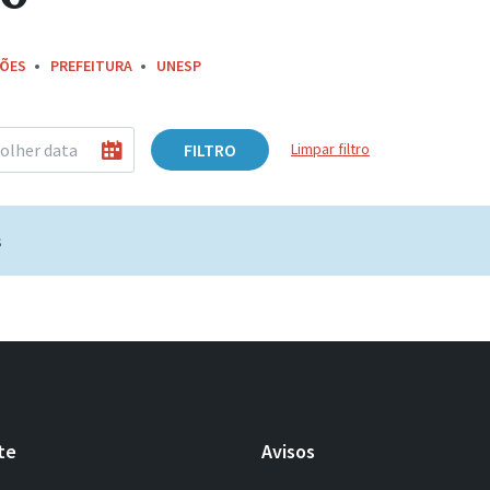
ÇÕES
PREFEITURA
UNESP
FILTRO
Limpar filtro
s
te
Avisos