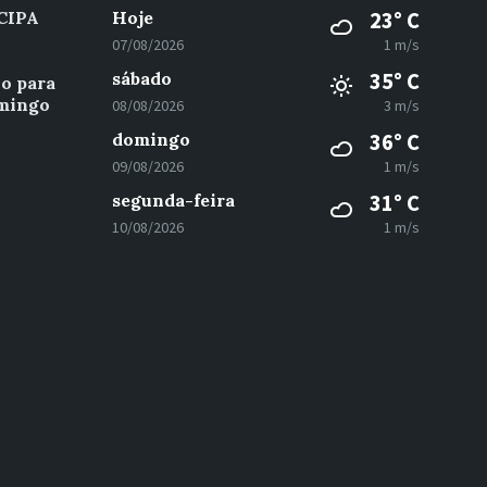
 CIPA
Hoje
23° C
07/08/2026
1 m/s
sábado
35° C
vo para
omingo
08/08/2026
3 m/s
domingo
36° C
09/08/2026
1 m/s
segunda-feira
31° C
10/08/2026
1 m/s