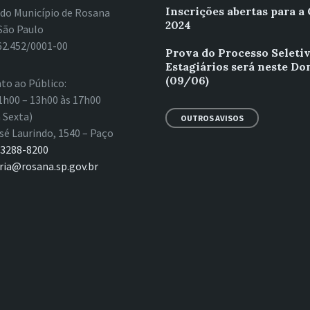
Inscrições abertas para a
 do Município de Rosana
2024
São Paulo
62.452/0001-00
Prova do Processo Seleti
Estagiários será neste D
(09/06)
to ao Público:
1h00 – 13h00 às 17h00
 Sexta)
OUTROS AVISOS
sé Laurindo, 1540 – Paço
 3288-8200
ria@rosana.sp.gov.br