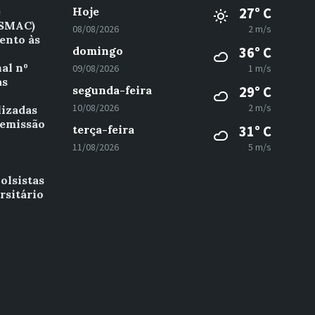
e
Hoje
27° C
(SMAC)
08/08/2026
2 m/s
ento às
domingo
36° C
al nº
09/08/2026
1 m/s
as
segunda-feira
29° C
º
10/08/2026
2 m/s
lizadas
 emissão
terça-feira
31° C
11/08/2026
5 m/s
olsistas
rsitário