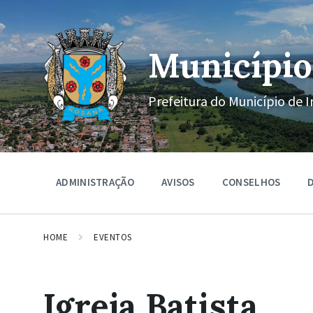
Ir
Pular
Pular
para
para
para
o
a
o
conteúdo
navegação
rodapé
Município
principal
Prefeitura do Município de I
ADMINISTRAÇÃO
AVISOS
CONSELHOS
D
HOME
EVENTOS
Igreja Batista