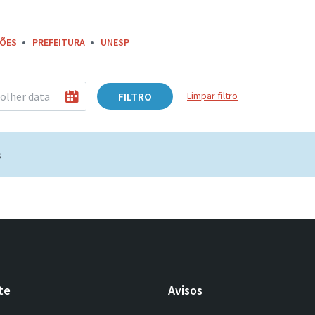
ÇÕES
PREFEITURA
UNESP
FILTRO
Limpar filtro
s
te
Avisos