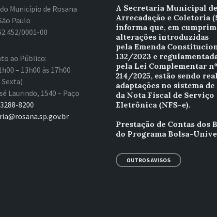
A Secretaria Municipal d
 do Município de Rosana
Arrecadação e Coletoria 
São Paulo
informa que, em cumprim
62.452/0001-00
alterações introduzidas
pela Emenda Constitucion
132/2023 e regulamentad
to ao Público:
pela Lei Complementar n
1h00 – 13h00 às 17h00
214/2025, estão sendo rea
 Sexta)
adaptações no sistema de
sé Laurindo, 1540 – Paço
da Nota Fiscal de Serviço
 3288-8200
Eletrônica (NFS-e).
ria@rosana.sp.gov.br
Prestação de Contas dos B
do Programa Bolsa-Unive
OUTROS AVISOS