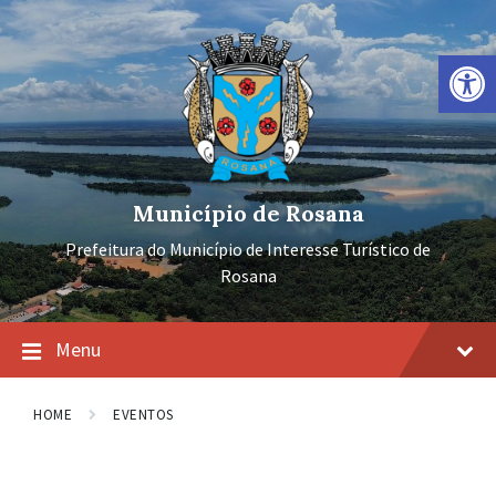
Ir
Pular
Pular
para
para
para
o
a
o
Barra de Ferramentas Aberta
conteúdo
navegação
rodapé
principal
Município de Rosana
Prefeitura do Município de Interesse Turístico de
Rosana
Menu
HOME
EVENTOS