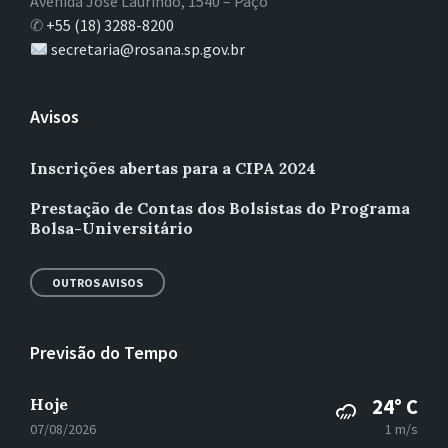
Avenida José Laurindo, 1540 – Paço
✆
+55 (18) 3288-8200
secretaria@rosana.sp.gov.br
Avisos
Inscrições abertas para a CIPA 2024
Prestação de Contas dos Bolsistas do Programa
Bolsa-Universitário
OUTROS AVISOS
Previsão do Tempo
Hoje
24° C
07/08/2026
1 m/s