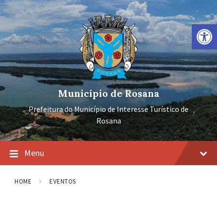
Ir
Pular
Pular
para
para
para
o
a
o
Barra de Ferramentas Aberta
conteúdo
navegação
rodapé
principal
Município de Rosana
Prefeitura do Município de Interesse Turístico de
Rosana
Menu
HOME
EVENTOS