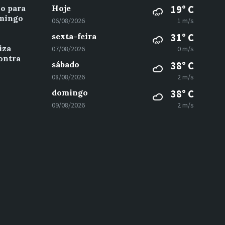
vo para
Hoje
19° C
omingo
06/08/2026
1 m/s
sexta-feira
31° C
iza
07/08/2026
0 m/s
ontra
sábado
38° C
08/08/2026
2 m/s
domingo
38° C
09/08/2026
2 m/s