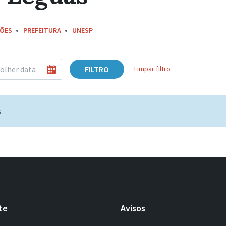
ÇÕES
PREFEITURA
UNESP
FILTRO
Limpar filtro
s
te
Avisos