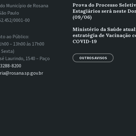
Prova do Processo Seleti
 do Município de Rosana
Estagiários será neste D
São Paulo
(09/06)
62.452/0001-00
Ministério da Saúde atual
estratégia de Vacinação c
to ao Público:
COVID-19
1h00 – 13h00 às 17h00
 Sexta)
sé Laurindo, 1540 – Paço
OUTROS AVISOS
 3288-8200
ria@rosana.sp.gov.br