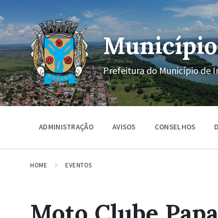
Ir
Pular
Pular
para
para
para
o
a
o
conteúdo
navegação
rodapé
Município
principal
Prefeitura do Município de I
ADMINISTRAÇÃO
AVISOS
CONSELHOS
D
HOME
EVENTOS
Moto Clube Papa