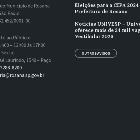
Eleições para a CIPA 2024
 do Município de Rosana
Prefeitura de Rosana
São Paulo
62.452/0001-00
Notícias UNIVESP – Univ
oferece mais de 24 mil va
Vestibular 2026
to ao Público:
1h00 – 13h00 às 17h00
 Sexta)
OUTROS AVISOS
sé Laurindo, 1540 – Paço
 3288-8200
ria@rosana.sp.gov.br