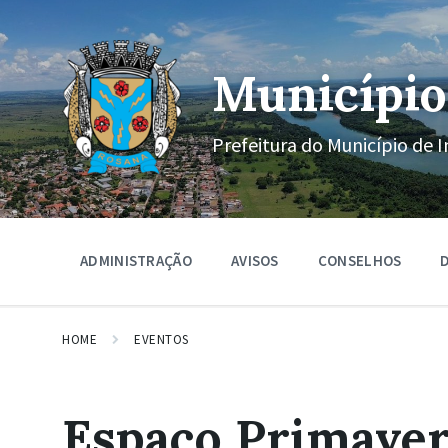
Ir
Pular
Pular
para
para
para
o
a
o
conteúdo
navegação
rodapé
Município
principal
Prefeitura do Município de I
ADMINISTRAÇÃO
AVISOS
CONSELHOS
D
HOME
EVENTOS
Espaço Primaver