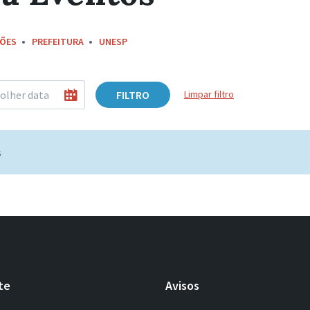
ÇÕES
PREFEITURA
UNESP
FILTRO
Limpar filtro
s
te
Avisos