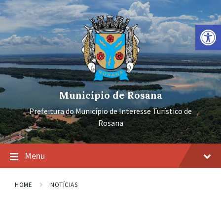
Ir
Pular
Pular
para
para
para
o
a
o
Barra de Ferramentas Aberta
conteúdo
navegação
rodapé
principal
Município de Rosana
Prefeitura do Município de Interesse Turístico de
Rosana
Menu
HOME
NOTÍCIAS