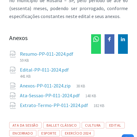
no município de Rosana – SP, pelo período de até 60
(sessenta) meses, podendo ser prorrogado, conforme
especificações constantes neste edital e seus anexos.
Anexos
Tamanho
Resumo-PP-011-2024.pdf
de
59 KB
arquivo:
Tamanho
Edital-PP-011-2024.pdf
de
441 KB
arquivo:
Tamanho
Anexos-PP-011-2024.zip
38 KB
de
Tamanho
Ata-Sessao-PP-011-2024.pdf
140 KB
arquivo:
de
Tamanho
Extrato-Termo-PP-011-2024.pdf
182 KB
arquivo:
de
arquivo:
Tags
ATA DA SESSÃO
BALLET CLÁSSICO
CULTURA
EDITAL
ENCERRADO
ESPORTE
EXERCÍCIO 2024