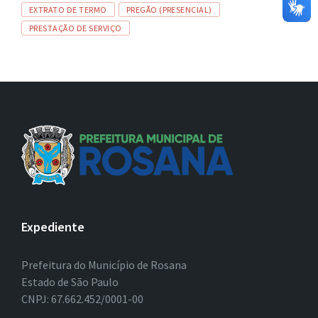
EXTRATO DE TERMO
PREGÃO (PRESENCIAL)
PRESTAÇÃO DE SERVIÇO
Expediente
Prefeitura do Município de Rosana
Estado de São Paulo
CNPJ: 67.662.452/0001-00