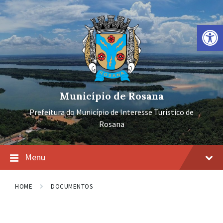
Ir
Pular
Pular
para
para
para
o
a
o
Barra de Ferramentas Aberta
conteúdo
navegação
rodapé
principal
Município de Rosana
Prefeitura do Município de Interesse Turístico de
Rosana
Menu
HOME
DOCUMENTOS