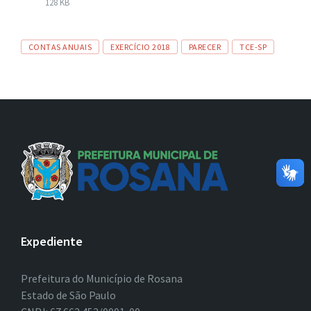
de
128 KB
arquivo:
Tags
CONTAS ANUAIS
EXERCÍCIO 2018
PARECER
TCE-SP
Expediente
Prefeitura do Município de Rosana
Estado de São Paulo