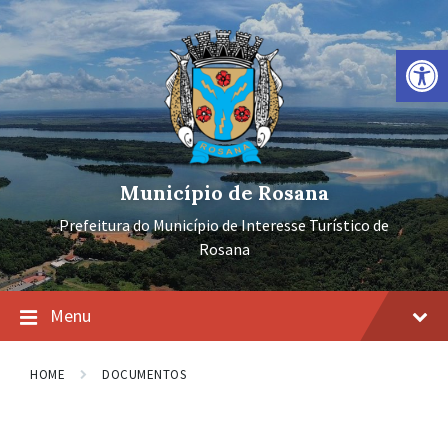
Ir
Pular
Pular
para
para
para
o
a
o
Barra de Ferramentas Aberta
conteúdo
navegação
rodapé
principal
Município de Rosana
Prefeitura do Município de Interesse Turístico de
Rosana
Menu
HOME
DOCUMENTOS