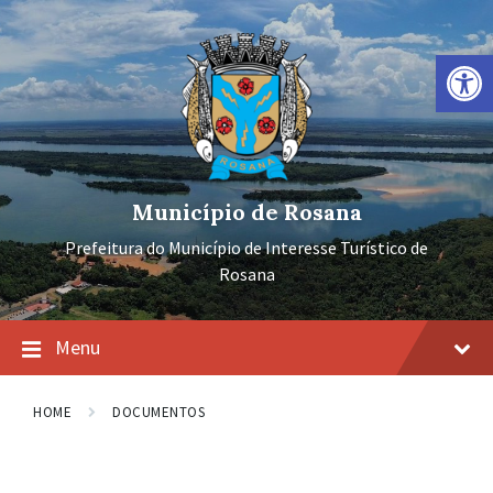
Ir
Pular
Pular
para
para
para
o
a
o
Barra de Ferramentas Aberta
conteúdo
navegação
rodapé
principal
Município de Rosana
Prefeitura do Município de Interesse Turístico de
Rosana
Menu
HOME
DOCUMENTOS