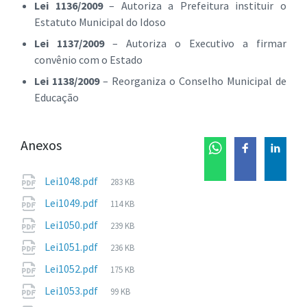
Lei 1136/2009
– Autoriza a Prefeitura instituir o
Estatuto Municipal do Idoso
Lei 1137/2009
– Autoriza o Executivo a firmar
convênio com o Estado
Lei 1138/2009
– Reorganiza o Conselho Municipal de
Educação
Anexos
Tamanho
Lei1048.pdf
283 KB
de
Tamanho
Lei1049.pdf
114 KB
arquivo:
de
Tamanho
Lei1050.pdf
239 KB
arquivo:
de
Tamanho
Lei1051.pdf
236 KB
arquivo:
de
Tamanho
Lei1052.pdf
175 KB
arquivo:
de
Tamanho
Lei1053.pdf
99 KB
arquivo:
de