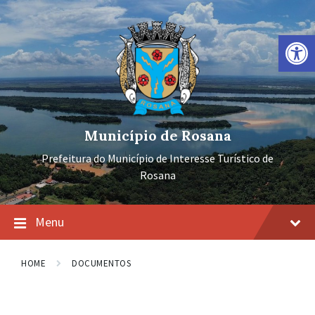
Ir
Pular
Pular
para
para
para
o
a
o
Barra de Ferramentas Aberta
conteúdo
navegação
rodapé
principal
Município de Rosana
Prefeitura do Município de Interesse Turístico de
Rosana
Menu
HOME
DOCUMENTOS