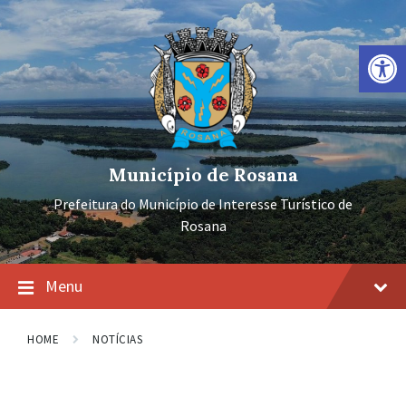
Ir
Pular
Pular
para
para
para
o
a
o
Barra de Ferramentas Aberta
conteúdo
navegação
rodapé
principal
Município de Rosana
Prefeitura do Município de Interesse Turístico de
Rosana
Menu
HOME
NOTÍCIAS