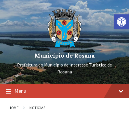
Ir
Pular
Pular
para
para
para
o
a
o
Barra de Ferramentas Aberta
conteúdo
navegação
rodapé
principal
Município de Rosana
Prefeitura do Município de Interesse Turístico de
Rosana
Menu
HOME
NOTÍCIAS