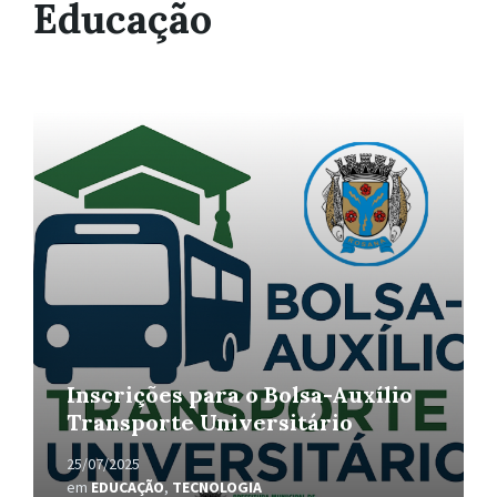
Educação
Leia
Mais
Inscrições para o Bolsa-Auxílio
Transporte Universitário
25/07/2025
em
EDUCAÇÃO
,
TECNOLOGIA