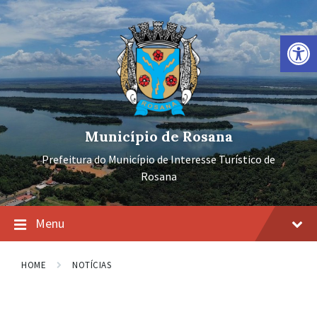
Ir
Pular
Pular
para
para
para
o
a
o
Barra de Ferramentas Aberta
conteúdo
navegação
rodapé
principal
Município de Rosana
Prefeitura do Município de Interesse Turístico de
Rosana
Menu
HOME
NOTÍCIAS