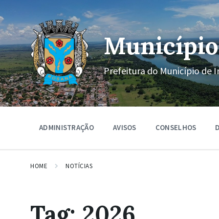
Ir
Pular
Pular
para
para
para
o
a
o
conteúdo
navegação
rodapé
Município
principal
Prefeitura do Município de I
ADMINISTRAÇÃO
AVISOS
CONSELHOS
D
HOME
NOTÍCIAS
Tag:
2026