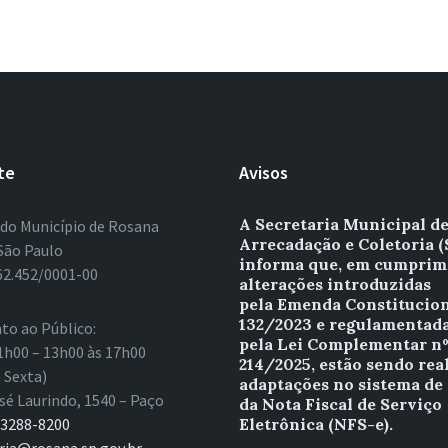
te
Avisos
A Secretaria Municipal d
 do Município de Rosana
Arrecadação e Coletoria 
São Paulo
informa que, em cumprim
62.452/0001-00
alterações introduzidas
pela Emenda Constitucion
132/2023 e regulamentad
to ao Público:
pela Lei Complementar n
1h00 – 13h00 às 17h00
214/2025, estão sendo rea
 Sexta)
adaptações no sistema de
sé Laurindo, 1540 – Paço
da Nota Fiscal de Serviço
 3288-8200
Eletrônica (NFS-e).