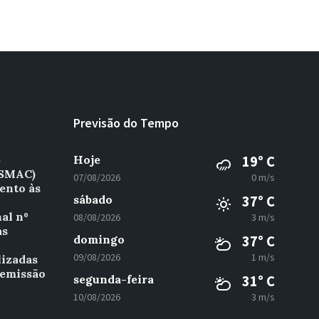
Previsão do Tempo
e
Hoje
19° C
(SMAC)
07/08/2026
0 m/s
ento às
sábado
37° C
al nº
08/08/2026
3 m/s
as
domingo
37° C
º
09/08/2026
1 m/s
lizadas
 emissão
segunda-feira
31° C
10/08/2026
3 m/s