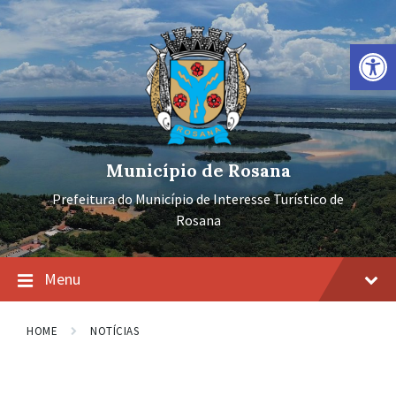
Ir
Pular
Pular
para
para
para
o
a
o
Barra de Ferramentas Aberta
conteúdo
navegação
rodapé
principal
Município de Rosana
Prefeitura do Município de Interesse Turístico de
Rosana
Menu
HOME
NOTÍCIAS