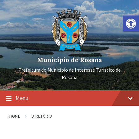
Ir
Pular
Pular
para
para
para
o
a
o
Barra de Ferramentas Aberta
conteúdo
navegação
rodapé
principal
Município de Rosana
Prefeitura do Município de Interesse Turístico de
Rosana
Menu
HOME
DIRETÓRIO