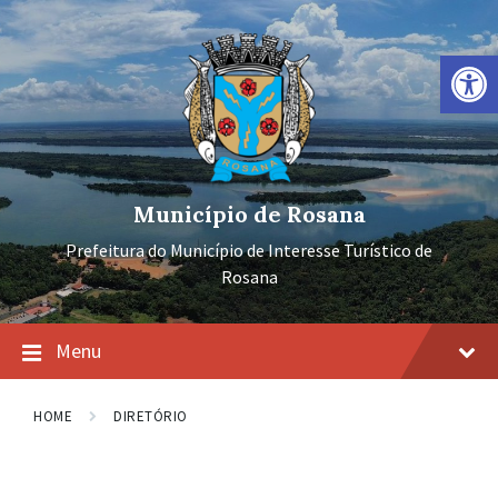
Ir
Pular
Pular
para
para
para
o
a
o
Barra de Ferramentas Aberta
conteúdo
navegação
rodapé
principal
Município de Rosana
Prefeitura do Município de Interesse Turístico de
Rosana
Menu
HOME
DIRETÓRIO