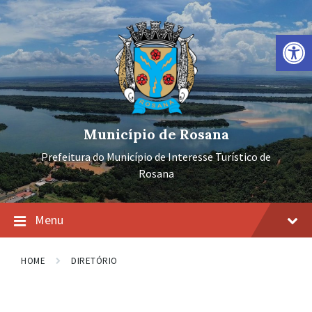
Ir
Pular
Pular
para
para
para
o
a
o
Barra de Ferramentas Aberta
conteúdo
navegação
rodapé
principal
Município de Rosana
Prefeitura do Município de Interesse Turístico de
Rosana
Menu
HOME
DIRETÓRIO