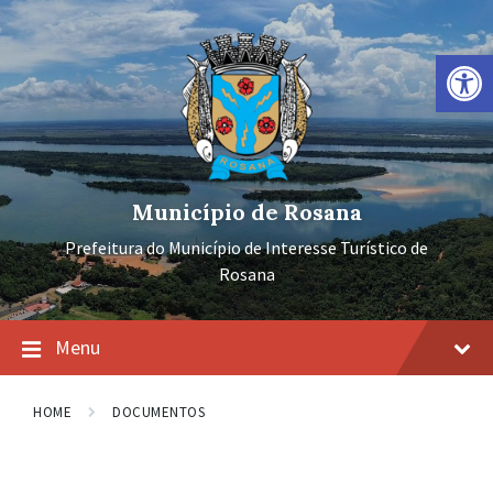
Ir
Pular
Pular
para
para
para
o
a
o
Barra de Ferramentas Aberta
conteúdo
navegação
rodapé
principal
Município de Rosana
Prefeitura do Município de Interesse Turístico de
Rosana
Menu
HOME
DOCUMENTOS