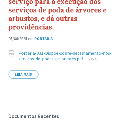
serviço para a execução dos
serviços de poda de árvores e
arbustos, e dá outras
providências.
05/06/2025
em
PORTARIA
Anexos
Portaria-031-Dispoe-sobre-detalhamento-nos-
Tamanho
servicos-de-podas-de-arvores.pdf
226 KB
de
arquivo:
LEIA MAIS
Documentos Recentes