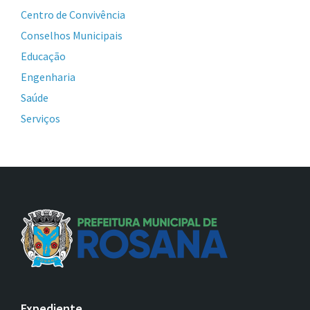
Centro de Convivência
Conselhos Municipais
Educação
Engenharia
Saúde
Serviços
Expediente