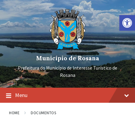
Ir
Pular
Pular
para
para
para
o
a
o
Barra de Ferramentas Aberta
conteúdo
navegação
rodapé
principal
Município de Rosana
Prefeitura do Município de Interesse Turístico de
Rosana
Menu
HOME
DOCUMENTOS